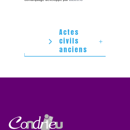
Actes
civils
anciens