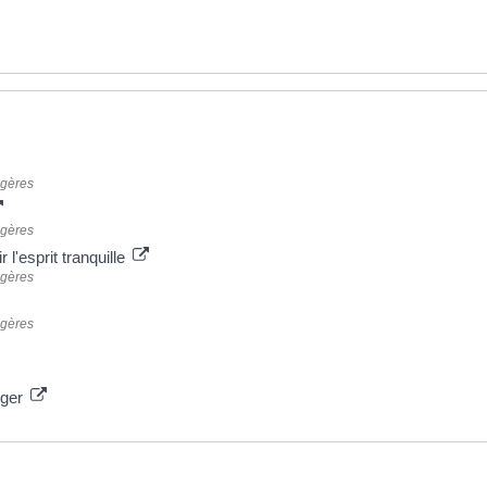
ngères
ngères
r l'esprit tranquille
ngères
ngères
nger