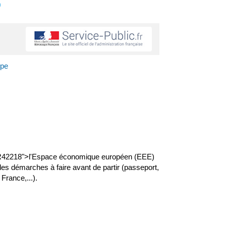
s
ope
?xml=R42218">l'Espace économique européen (EEE)
es démarches à faire avant de partir (passeport,
 France,...).