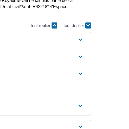
 le Royaume-Uni ne fait plus partie de <a
.fr/etat-civil/?xml=R42218">l'Espace
Tout replier
Tout déplier