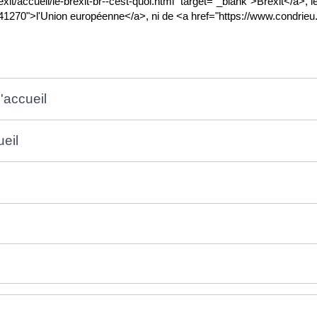
brexit/accueil/le-brexit-br--cest-quoi.html" target="_blank">Brexit</a>,
R41270">l'Union européenne</a>, ni de <a href="https://www.condrieu
'accueil
ueil