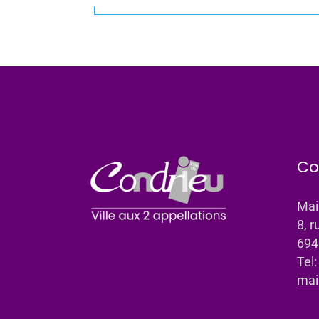
Co
Mai
8, r
694
Tel
mai