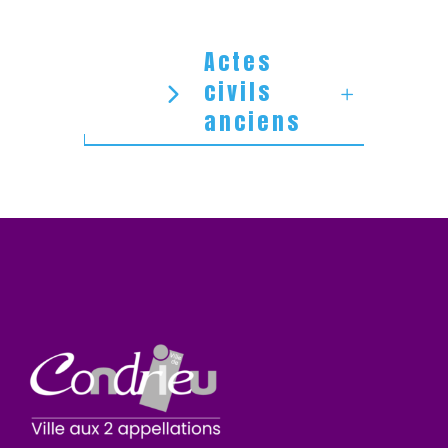
Actes
civils
anciens