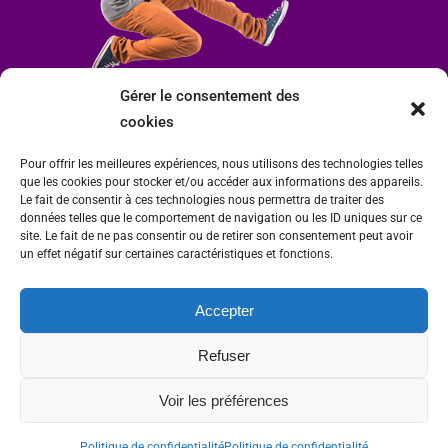
Gérer le consentement des
cookies
Pour offrir les meilleures expériences, nous utilisons des technologies telles
que les cookies pour stocker et/ou accéder aux informations des appareils.
Le fait de consentir à ces technologies nous permettra de traiter des
données telles que le comportement de navigation ou les ID uniques sur ce
site. Le fait de ne pas consentir ou de retirer son consentement peut avoir
un effet négatif sur certaines caractéristiques et fonctions.
Accepter
Mairie de Condrieu | Copyright © 2023 |
Mentions légales
|
Politique de
Refuser
confidentialité
Site internet Charlitisé par FBMediaworks - Création de sites internet à Condrieu
Voir les préférences
et
Thierry Caizes Freelance
| Photos par
Ombre et Matière - Photographe
Politique de confidentialité
Politique de confidentialité