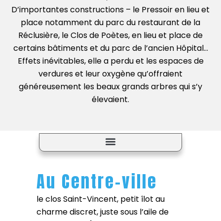
D’importantes constructions – le Pressoir en lieu et
place notamment du parc du restaurant de la
Réclusière, le Clos de Poètes, en lieu et place de
certains bâtiments et du parc de l’ancien Hôpital…
Effets inévitables, elle a perdu et les espaces de
verdures et leur oxygène qu’offraient
généreusement les beaux grands arbres qui s’y
élevaient.
Place du marché aux fruits – Georges Vernay
Le jardin public des Mariniers sera le grand jardin public de Condrieu
Au Centre-ville
le clos Saint-Vincent, petit îlot au
charme discret, juste sous l’aile de