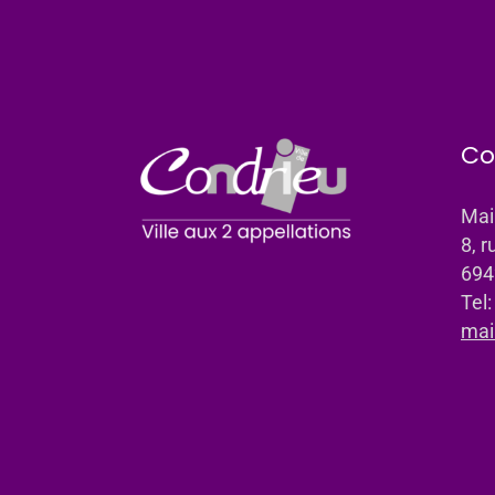
Co
Mai
8, r
694
Tel
mai