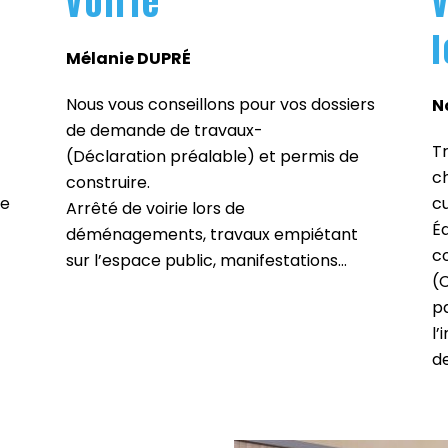
voirie
Mélanie DUPRÉ
Nous vous conseillons pour vos dossiers
N
de demande de travaux-
Tr
(Déclaration préalable) et permis de
c
construire.
ce
cu
Arrêté de voirie lors de
Éd
déménagements, travaux empiétant
c
sur l’espace public, manifestations…
(
p
l’
d