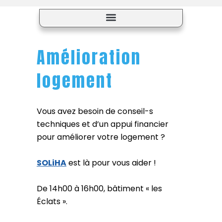
L’Agence Locale de la Transition Écologique (ALTE)
Fédération Nationale des Accidentés du Travail et Handicapés (FNATH)
Amélioration
logement
Vous avez besoin de conseil-s
techniques et d’un appui financier
pour améliorer votre logement ?
SOLiHA
est là pour vous aider !
De 14h00 à 16h00, bâtiment « les
Éclats ».