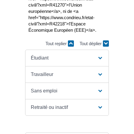
civil/?xml=R41270">l'Union
européenne</a>, ni de <a
href="https://www.condrieu.fr/etat-
civil/?xml=R42218">l'Espace
Économique Européen (EEE)</a>.
Tout replier
Tout déplier
Étudiant
Travailleur
Sans emploi
Retraité ou inactif