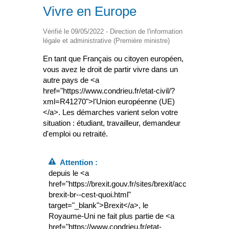
Vivre en Europe
Vérifié le 09/05/2022 - Direction de l'information
légale et administrative (Première ministre)
En tant que Français ou citoyen européen,
vous avez le droit de partir vivre dans un
autre pays de <a
href="https://www.condrieu.fr/etat-civil/?
xml=R41270">l'Union européenne (UE)
</a>. Les démarches varient selon votre
situation : étudiant, travailleur, demandeur
d'emploi ou retraité.
Attention :
depuis le <a
href="https://brexit.gouv.fr/sites/brexit/accueil/le-
brexit-br--cest-quoi.html"
target="_blank">Brexit</a>, le
Royaume-Uni ne fait plus partie de <a
href="https://www.condrieu.fr/etat-