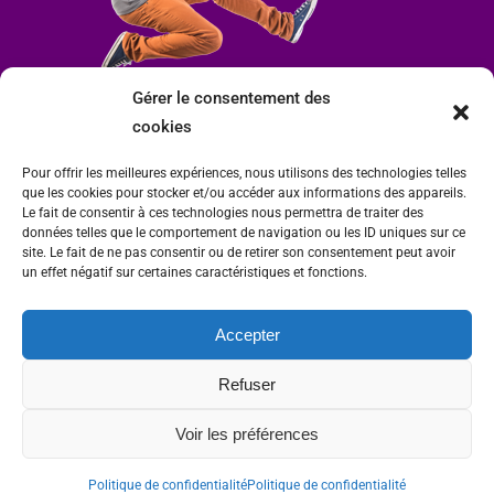
Gérer le consentement des
cookies
Pour offrir les meilleures expériences, nous utilisons des technologies telles
que les cookies pour stocker et/ou accéder aux informations des appareils.
Le fait de consentir à ces technologies nous permettra de traiter des
données telles que le comportement de navigation ou les ID uniques sur ce
site. Le fait de ne pas consentir ou de retirer son consentement peut avoir
un effet négatif sur certaines caractéristiques et fonctions.
Accepter
Mairie de Condrieu | Copyright © 2023 |
Mentions légales
|
Politique de
Refuser
confidentialité
Site internet Charlitisé par FBMediaworks - Création de sites internet à Condrieu
Voir les préférences
et
Thierry Caizes Freelance
| Photos par
Ombre et Matière - Photographe
Politique de confidentialité
Politique de confidentialité