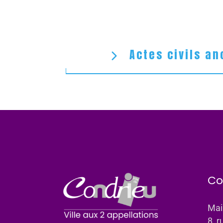
Actes civils an
Co
Mai
8, r