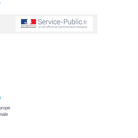
s
s
urope
onale