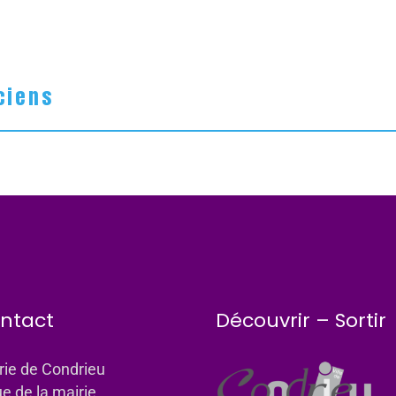
ciens
ntact
Découvrir – Sortir
rie de Condrieu
ue de la mairie