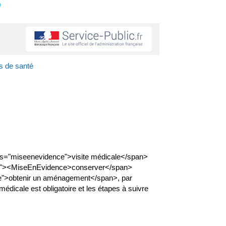
s
s de santé
s="miseenevidence">visite médicale</span>
nce"><MiseEnEvidence>conserver</span>
e">obtenir un aménagement</span>, par
dicale est obligatoire et les étapes à suivre