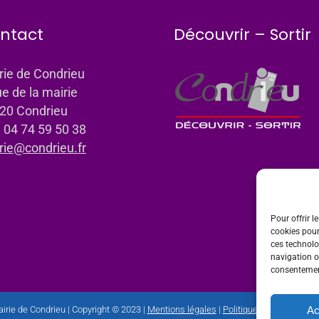
ntact
Découvrir – Sortir
rie de Condrieu
ue de la mairie
20 Condrieu
: 04 74 59 50 38
rie@condrieu.fr
Pour offrir l
cookies pour
ces technolo
navigation ou
consentement
Ac
irie de Condrieu | Copyright © 2023 |
Mentions légales
|
Politique de confidential