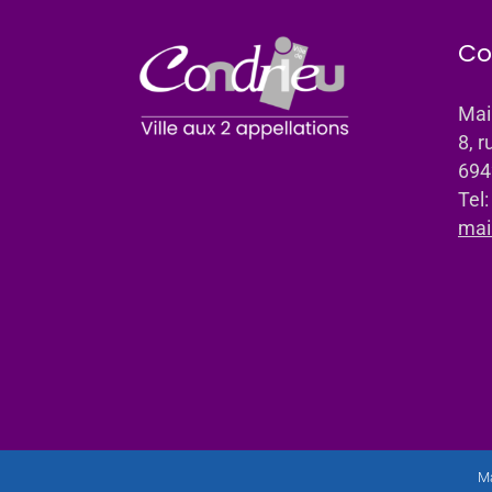
Co
Mai
8, r
694
Tel
mai
Ma