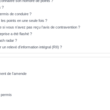
connaître son nombre de points ?
s ?
ermis de conduire ?
les points en une seule fois ?
i vous n'avez pas reçu l'avis de contravention ?
eprise a été flashé ?
ash radar ?
 relevé d'information intégral (RII) ?
ement de l'amende
u permis