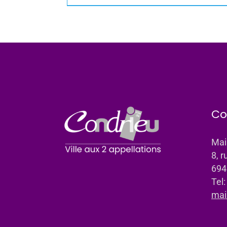
Co
Mai
8, r
694
Tel
mai