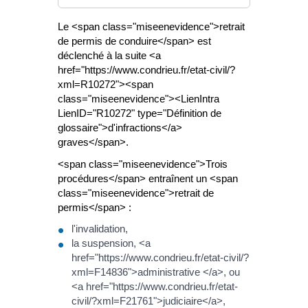
Le <span class="miseenevidence">retrait
de permis de conduire</span> est
déclenché à la suite <a
href="https://www.condrieu.fr/etat-civil/?
xml=R10272"><span
class="miseenevidence"><LienIntra
LienID="R10272" type="Définition de
glossaire">d'infractions</a>
graves</span>.
<span class="miseenevidence">Trois
procédures</span> entraînent un <span
class="miseenevidence">retrait de
permis</span> :
l'invalidation,
la suspension, <a
href="https://www.condrieu.fr/etat-civil/?
xml=F14836">administrative </a>, ou
<a href="https://www.condrieu.fr/etat-
civil/?xml=F21761">judiciaire</a>,