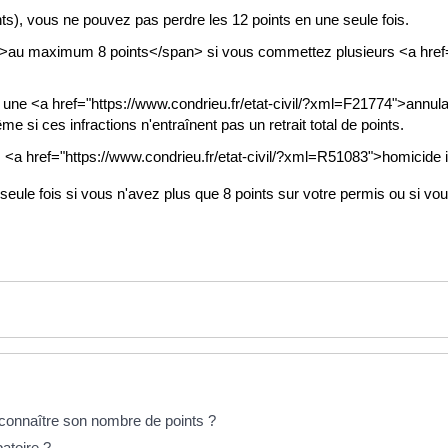
nts), vous ne pouvez pas perdre les 12 points en une seule fois.
">au maximum 8 points</span> si vous commettez plusieurs <a href="h
er une <a href="https://www.condrieu.fr/etat-civil/?xml=F21774">annul
i ces infractions n'entraînent pas un retrait total de points.
, <a href="https://www.condrieu.fr/etat-civil/?xml=R51083">homicide 
eule fois si vous n'avez plus que 8 points sur votre permis ou si vou
connaître son nombre de points ?
atoire ?