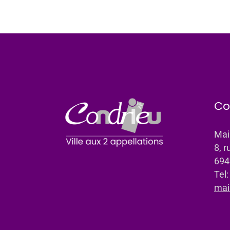
Co
Mai
8, r
694
Tel
mai