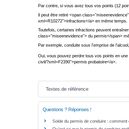
Par contre, si vous avez tous vos points (12 poi
Il peut être retiré <span class="miseenevidence
xml=R10272">infractions</a> en même temps.
Toutefois, certaines infractions peuvent entraîn
class="miseenevidence"> du permis</span> même s
Par exemple, conduite sous l'emprise de l'alcool
Oui, vous pouvez perdre tous vos points en une s
civil/?xml=F2390">permis probatoire</a>.
Textes de référence
Questions ? Réponses !
Solde du permis de conduire : comment 
Qu'est-ce que le permis de conduire prob