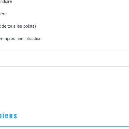
onduire
ière
t de tous les points)
re après une infraction
ciens