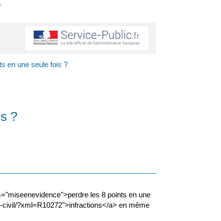
s
ts en une seule fois ?
is ?
="miseenevidence">perdre les 8 points en une
at-civil/?xml=R10272">infractions</a> en même