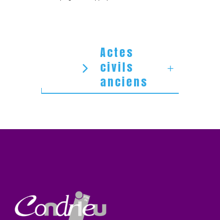
Actes
civils
anciens