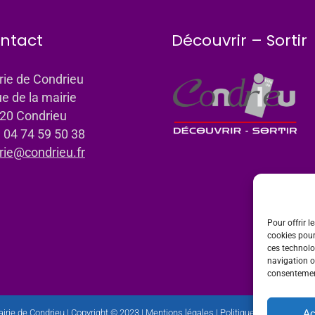
ntact
Découvrir – Sortir
rie de Condrieu
ue de la mairie
20 Condrieu
: 04 74 59 50 38
rie@condrieu.fr
Pour offrir l
cookies pour
ces technolo
navigation ou
consentement
Ac
irie de Condrieu | Copyright © 2023 |
Mentions légales
|
Politique de confidential