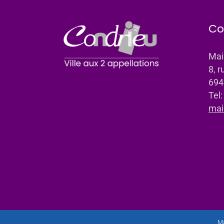
Co
Mai
8, r
694
Tel
mai
Ma