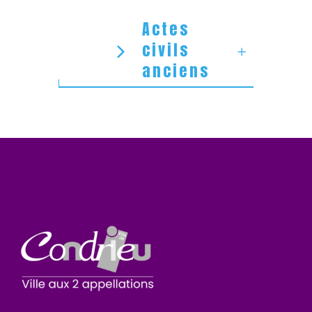
Actes
civils
anciens