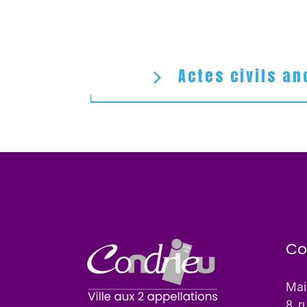
Actes civils an
Co
Mai
8, r