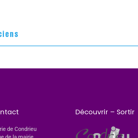
ciens
ntact
Découvrir – Sortir
rie de Condrieu
ue de la mairie