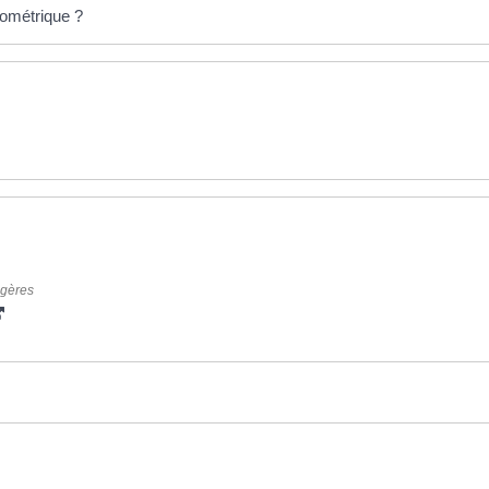
ométrique ?
ngères