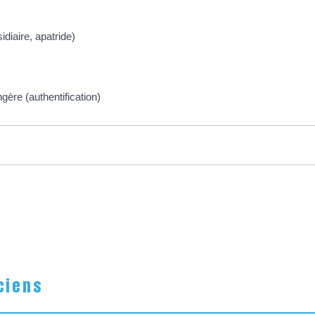
diaire, apatride)
gère (authentification)
ciens