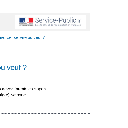
s
divorcé, séparé ou veuf ?
ou veuf ?
s devez fournir les <span
uf(ve).</span>