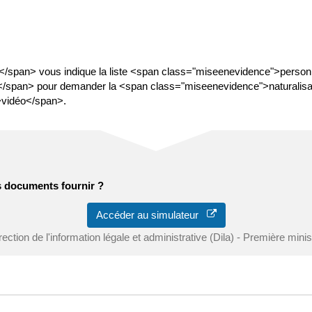
/span> vous indique la liste <span class="miseenevidence">perso
/span> pour demander la <span class="miseenevidence">naturalisat
>vidéo</span>.
s documents fournir ?
Accéder au simulateur
rection de l'information légale et administrative (Dila) - Première minis