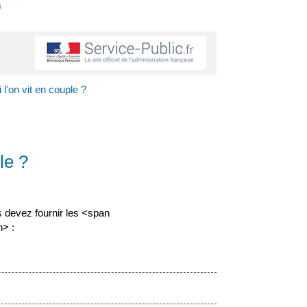
s
 l'on vit en couple ?
le ?
s devez fournir les <span
n> :