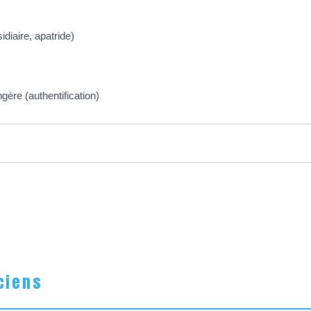
diaire, apatride)
gère (authentification)
ciens