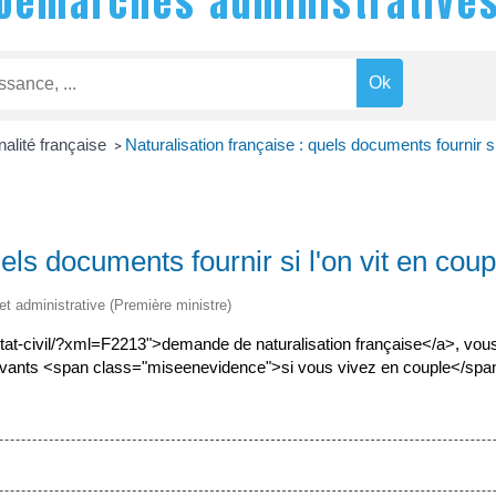
Démarches administrative
nalité française
Naturalisation française : quels documents fournir si
>
els documents fournir si l'on vit en coup
 et administrative (Première ministre)
/etat-civil/?xml=F2213">demande de naturalisation française</a>, vou
uivants <span class="miseenevidence">si vous vivez en couple</spa