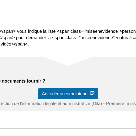
/span> vous indique la liste <span class="miseenevidence">perso
/span> pour demander la <span class="miseenevidence">naturalisat
>vidéo</span>.
s documents fournir ?
Accéder au simulateur
rection de l'information légale et administrative (Dila) - Première minis