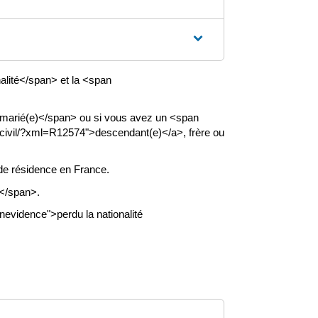
nalité</span> et la <span
marié(e)</span> ou si vous avez un <span
-civil/?xml=R12574">descendant(e)</a>, frère ou
de résidence en France.
s</span>.
vidence">perdu la nationalité