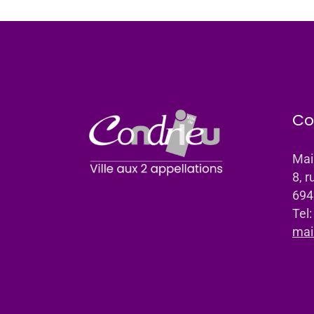
Co
Mai
8, r
694
Tel
mai