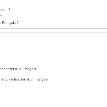
rance ?
 ?
il Français ?
'ascendant d'un Français
rère ou de la sœur d'un Français