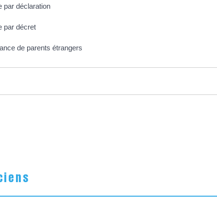
e par déclaration
e par décret
France de parents étrangers
ciens