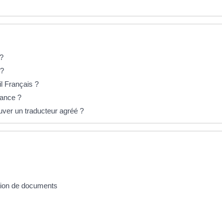
 ?
 ?
il Français ?
rance ?
ver un traducteur agréé ?
vation de documents