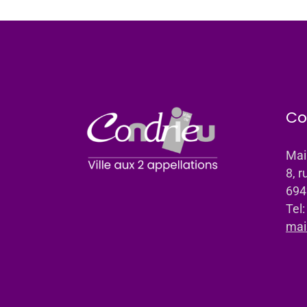
Co
Mai
8, r
694
Tel
mai