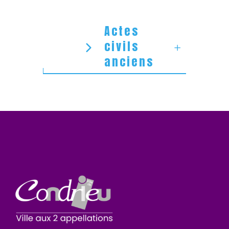
Actes
civils
anciens