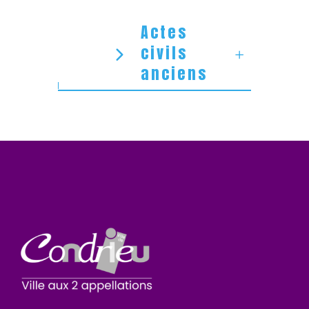
Actes
civils
anciens