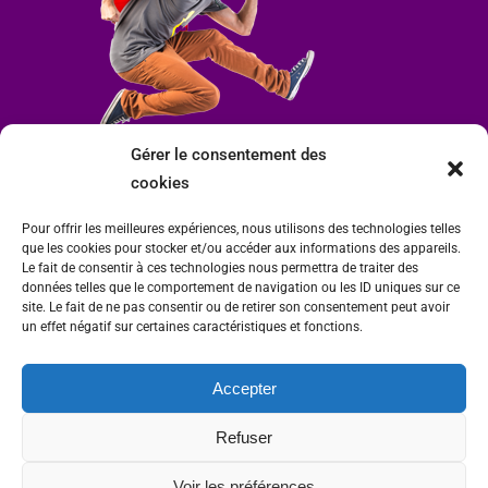
Gérer le consentement des
cookies
Pour offrir les meilleures expériences, nous utilisons des technologies telles
que les cookies pour stocker et/ou accéder aux informations des appareils.
Le fait de consentir à ces technologies nous permettra de traiter des
données telles que le comportement de navigation ou les ID uniques sur ce
site. Le fait de ne pas consentir ou de retirer son consentement peut avoir
un effet négatif sur certaines caractéristiques et fonctions.
Accepter
Mairie de Condrieu | Copyright © 2023 |
Mentions légales
|
Politique de
Refuser
confidentialité
Site internet Charlitisé par FBMediaworks - Création de sites internet à Condrieu
Voir les préférences