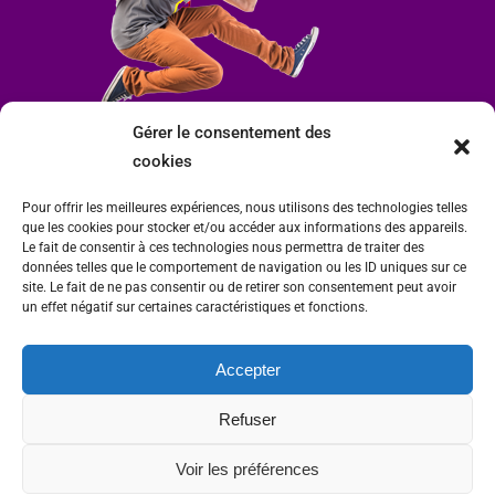
Gérer le consentement des
cookies
Pour offrir les meilleures expériences, nous utilisons des technologies telles
que les cookies pour stocker et/ou accéder aux informations des appareils.
Le fait de consentir à ces technologies nous permettra de traiter des
données telles que le comportement de navigation ou les ID uniques sur ce
site. Le fait de ne pas consentir ou de retirer son consentement peut avoir
un effet négatif sur certaines caractéristiques et fonctions.
Accepter
Mairie de Condrieu | Copyright © 2023 |
Mentions légales
|
Politique de
Refuser
confidentialité
Site internet Charlitisé par FBMediaworks - Création de sites internet à Condrieu
Voir les préférences
et
Thierry Caizes Freelance
| Photos par
Ombre et Matière - Photographe