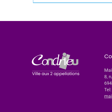
Co
Mai
8, r
694
Tel
mai