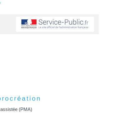
s
procréation
 assistée (PMA)