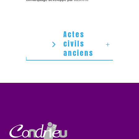
Actes
civils
anciens