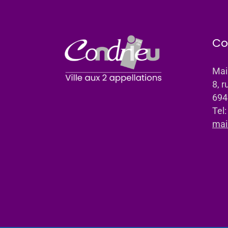
Co
Mai
8, r
694
Tel
mai