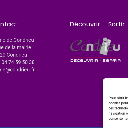
ntact
Découvrir – Sortir
rie de Condrieu
ue de la mairie
20 Condrieu
: 04 74 59 50 38
rie@condrieu.fr
Pour offrir l
cookies pour
ces technolo
navigation ou
consentement