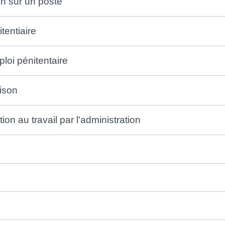
on sur un poste
tentiaire
ploi pénitentaire
rison
ion au travail par l'administration