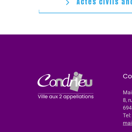
Actes civils an
Co
Mai
8, r
694
Tel
mai