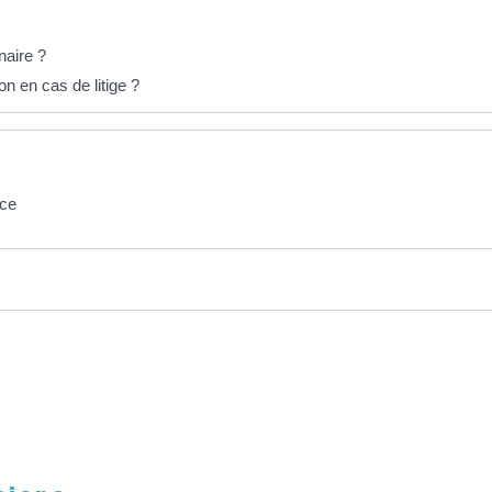
naire ?
n en cas de litige ?
ice