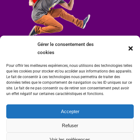
Gérer le consentement des
cookies
Pour offrir les meilleures expériences, nous utilisons des technologies telles
que les cookies pour stocker et/ou accéder aux informations des appareils.
Le fait de consentir à ces technologies nous permettra de traiter des
données telles que le comportement de navigation ou les ID uniques sur ce
site. Le fait de ne pas consentir ou de retirer son consentement peut avoir
un effet négatif sur certaines caractéristiques et fonctions.
Accepter
Mairie de Condrieu | Copyright © 2023 |
Mentions légales
|
Politique de
Refuser
confidentialité
Site internet Charlitisé par FBMediaworks - Création de sites internet à Condrieu
Voir les préférences