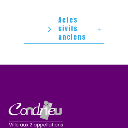
Actes
civils
anciens