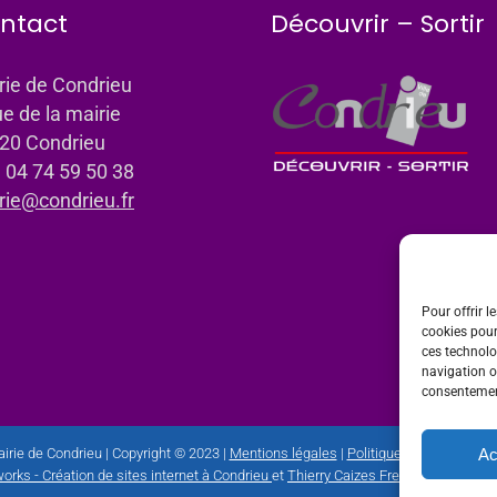
ntact
Découvrir – Sortir
rie de Condrieu
ue de la mairie
20 Condrieu
: 04 74 59 50 38
rie@condrieu.fr
Pour offrir l
cookies pour
ces technolo
navigation ou
consentement
Ac
irie de Condrieu | Copyright © 2023 |
Mentions légales
|
Politique de confidential
orks - Création de sites internet à Condrieu
et
Thierry Caizes Freelance
| Photos