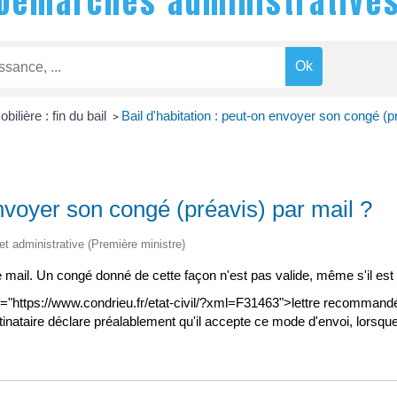
Démarches administrative
ilière : fin du bail
Bail d'habitation : peut-on envoyer son congé (p
>
envoyer son congé (préavis) par mail ?
 et administrative (Première ministre)
ail. Un congé donné de cette façon n'est pas valide, même s'il est a
="https://www.condrieu.fr/etat-civil/?xml=F31463">lettre recomman
tinataire déclare préalablement qu'il accepte ce mode d'envoi, lorsque 