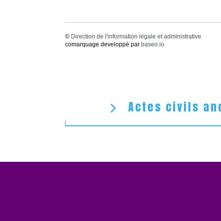
©
Direction de l'information légale et administrative
comarquage developpé par
baseo.io
Actes civils an