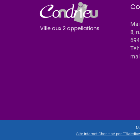
Co
Mai
8, r
694
Tel
mai
Ma
Site internet Charlitisé par FBMediaw