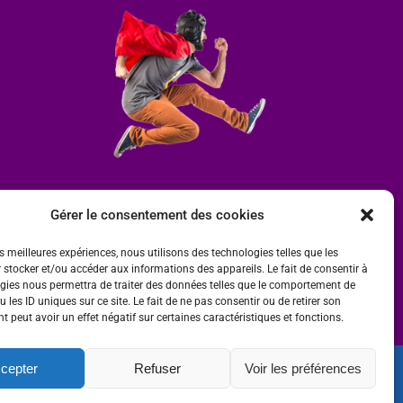
Gérer le consentement des cookies
es meilleures expériences, nous utilisons des technologies telles que les
 stocker et/ou accéder aux informations des appareils. Le fait de consentir à
gies nous permettra de traiter des données telles que le comportement de
 les ID uniques sur ce site. Le fait de ne pas consentir ou de retirer son
 peut avoir un effet négatif sur certaines caractéristiques et fonctions.
cepter
Refuser
Voir les préférences
ité
 par
Ombre et Matière - Photographe