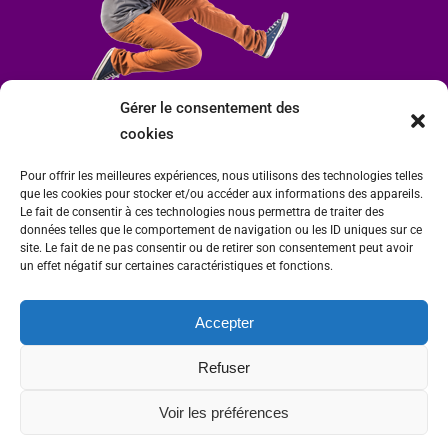
Gérer le consentement des
cookies
Pour offrir les meilleures expériences, nous utilisons des technologies telles
que les cookies pour stocker et/ou accéder aux informations des appareils.
Le fait de consentir à ces technologies nous permettra de traiter des
données telles que le comportement de navigation ou les ID uniques sur ce
site. Le fait de ne pas consentir ou de retirer son consentement peut avoir
un effet négatif sur certaines caractéristiques et fonctions.
Accepter
Mairie de Condrieu | Copyright © 2023 |
Mentions légales
|
Politique de
Refuser
confidentialité
Site internet Charlitisé par FBMediaworks - Création de sites internet à Condrieu
Voir les préférences
et
Thierry Caizes Freelance
| Photos par
Ombre et Matière - Photographe