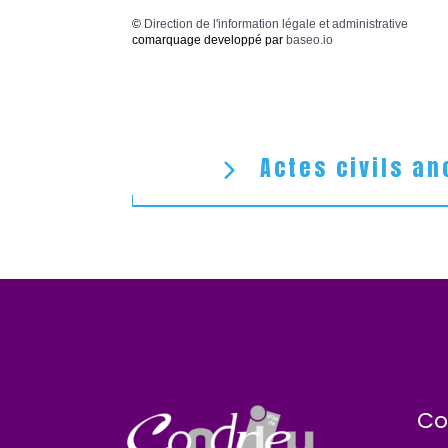
©
Direction de l'information légale et administrative
comarquage developpé par
baseo.io
Actes civils an
Co