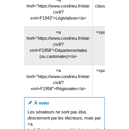
href="https://www.condrieu.fr/etat-
class="miseenev
civil/?
xml=F1943">Législatives</a>
<a
<span class="mi
href="https://www.condrieu.fr/etat-
2028
civil/?
xml=F1958">Départementales
(ou cantonales)</a>
<a
<span class="mi
href="https://www.condrieu.fr/etat-
2028
civil/?
xml=F1958">Régionales</a>
À noter
Les sénateurs ne sont pas élus
directement par les électeurs, mais par
<a