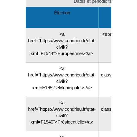
Dates et périodicité des élection
Élection
Proch
<a
<span class="mis
href="https://www.condrieu.fr/etat-
2024
civil/?
xml=F1944">Européennes</a>
<a
<
href="https://www.condrieu.fr/etat-
class="miseenev
civil/?
xml=F1952">Municipales</a>
<a
<
href="https://www.condrieu.fr/etat-
class="miseenev
civil/?
xml=F1940">Présidentielle</a>
<a
<