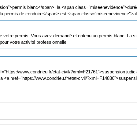
ssion">permis blanc</span>, la <span class="miseenevidence">duré
 du permis de conduire</span> est <span class="miseenevidence">a
 votre permis. Vous avez demandé et obtenu un permis blanc. La sus
our votre activité professionnelle.
f="https://www.condrieu.fr/etat-civil/?xml=F21761">suspension judic
la <a href="https://www.condrieu.fr/etat-civil/?xml=F14836">suspensio