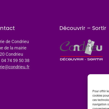
ntact
Découvrir – Sortir
rie de Condrieu
ue de la mairie
20 Condrieu
: 04 74 59 50 38
rie@condrieu.fr
Pour offrir l
cookies pour
ces technolo
navigation ou
consentement