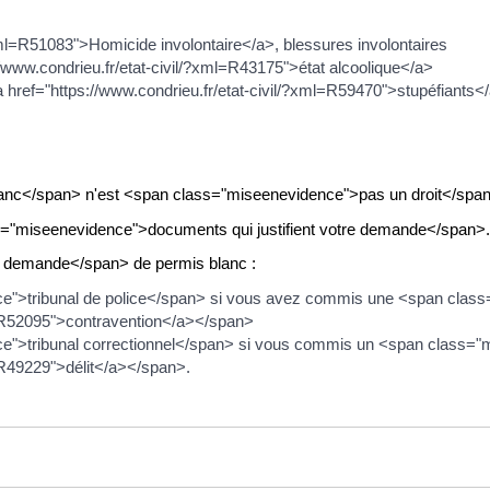
?xml=R51083">Homicide involontaire</a>, blessures involontaires
//www.condrieu.fr/etat-civil/?xml=R43175">état alcoolique</a>
a href="https://www.condrieu.fr/etat-civil/?xml=R59470">stupéfiants</a
anc</span> n'est <span class="miseenevidence">pas un droit</span
ss="miseenevidence">documents qui justifient votre demande</span>.
 demande</span> de permis blanc :
ce">tribunal de police</span> si vous avez commis une <span clas
ml=R52095">contravention</a></span>
ce">tribunal correctionnel</span> si vous commis un <span class=
l=R49229">délit</a></span>.