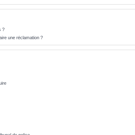
s ?
aire une réclamation ?
uire
ibunal de police