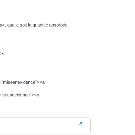
>, quelle soit la quantité absorbée
>.
s="miseenevidence"><a
"miseenevidence"><a