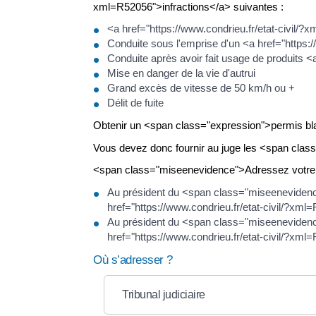
xml=R52056">infractions</a> suivantes :
<a href="https://www.condrieu.fr/etat-civil/
Conduite sous l'emprise d'un <a href="https:
Conduite après avoir fait usage de produits <
Mise en danger de la vie d'autrui
Grand excès de vitesse de 50 km/h ou +
Délit de fuite
Obtenir un <span class="expression">permis bl
Vous devez donc fournir au juge les <span cla
<span class="miseenevidence">Adressez votre
Au président du <span class="miseeneviden
href="https://www.condrieu.fr/etat-civil/?x
Au président du <span class="miseeneviden
href="https://www.condrieu.fr/etat-civil/?xm
Où s’adresser ?
Tribunal judiciaire