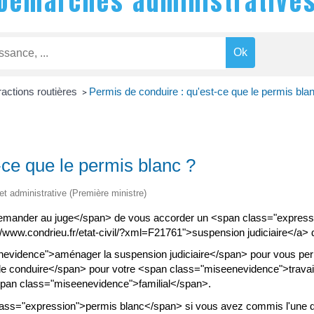
Démarches administrative
ractions routières
Permis de conduire : qu'est-ce que le permis bla
>
-ce que le permis blanc ?
 et administrative (Première ministre)
mander au juge</span> de vous accorder un <span class="expres
www.condrieu.fr/etat-civil/?xml=F21761">suspension judiciaire</a> 
nevidence">aménager la suspension judiciaire</span> pour vous pe
de conduire</span> pour votre <span class="miseenevidence">travai
an class="miseenevidence">familial</span>.
ass="expression">permis blanc</span> si vous avez commis l'une des 