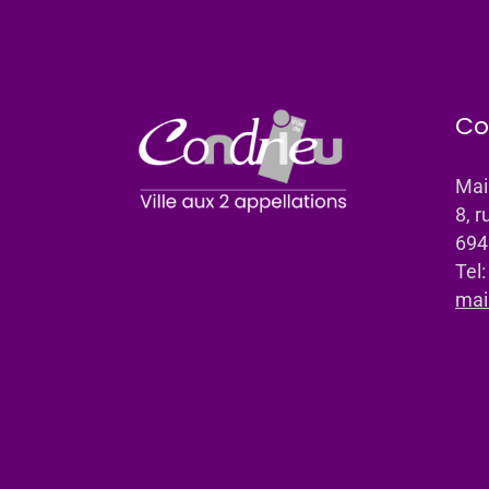
Co
Mai
8, r
694
Tel
mai