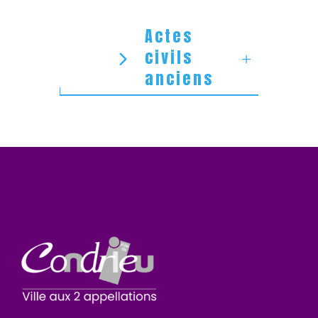
Actes
civils
anciens