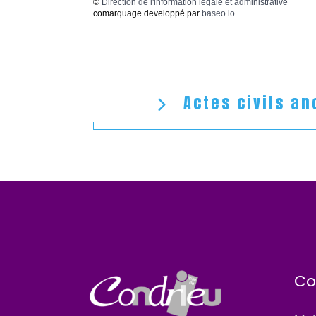
©
Direction de l'information légale et administrative
comarquage developpé par
baseo.io
Actes civils an
Co