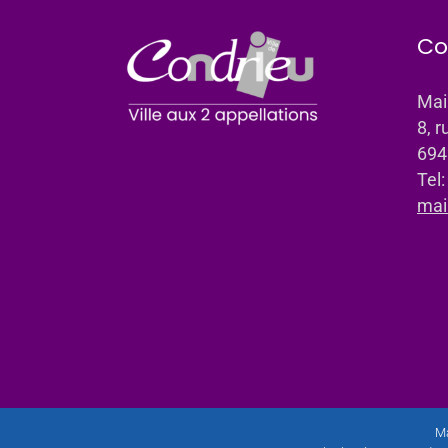
Co
Mai
8, r
694
Tel
mai
Ma