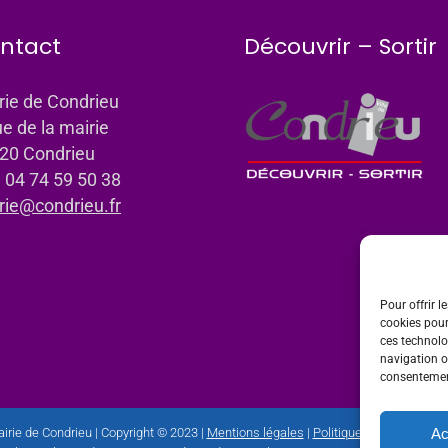
ntact
Découvrir – Sortir
rie de Condrieu
ue de la mairie
20 Condrieu
: 04 74 59 50 38
rie@condrieu.fr
Pour offrir l
cookies pour
ces technolo
navigation ou
consentement
Ac
irie de Condrieu | Copyright © 2023 |
Mentions légales
|
Politique de confidential