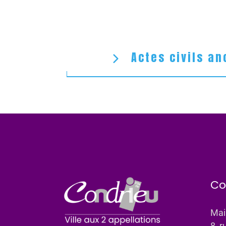
Actes civils an
Co
Mai
8, r