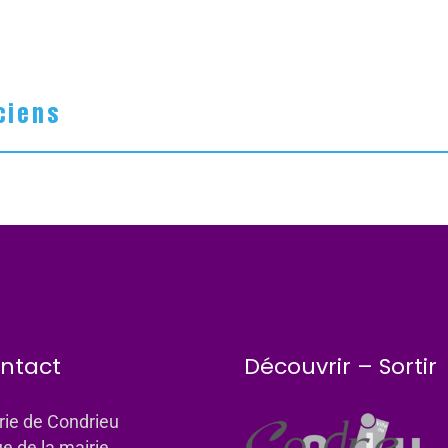
ciens
ntact
Découvrir – Sortir
rie de Condrieu
ue de la mairie