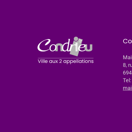
Co
Mai
8, r
694
Tel
mai