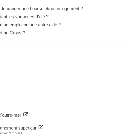
t demander une bourse et/ou un logement ?
dant les vacances d'été ?
ec un emploi ou une autre aide ?
t au Crous ?
 d'outre-mer
eignement supérieur
laires (Cnous)