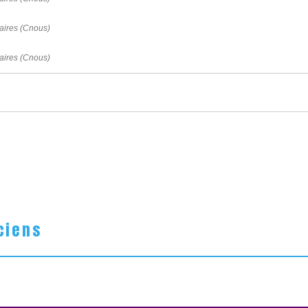
laires (Cnous)
laires (Cnous)
ciens