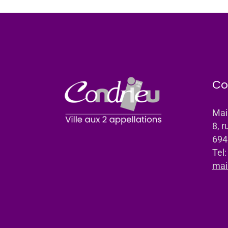
Co
Mai
8, r
694
Tel
mai