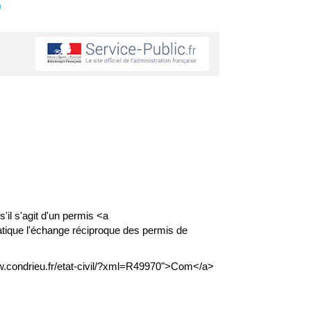
s
'il s'agit d'un permis <a
ratique l'échange réciproque des permis de
ww.condrieu.fr/etat-civil/?xml=R49970">Com</a>