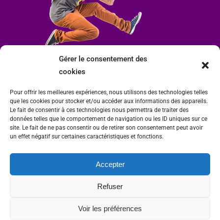
Gérer le consentement des
cookies
Pour offrir les meilleures expériences, nous utilisons des technologies telles
que les cookies pour stocker et/ou accéder aux informations des appareils.
Le fait de consentir à ces technologies nous permettra de traiter des
données telles que le comportement de navigation ou les ID uniques sur ce
site. Le fait de ne pas consentir ou de retirer son consentement peut avoir
un effet négatif sur certaines caractéristiques et fonctions.
Accepter
Mairie de Condrieu | Copyright © 2023 |
Mentions légales
|
Politique de
Refuser
confidentialité
Site internet Charlitisé par FBMediaworks - Création de sites internet à Condrieu
Voir les préférences
et
Thierry Caizes Freelance
| Photos par
Ombre et Matière - Photographe