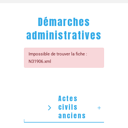
Démarches
administratives
Impossible de trouver la fiche :
N31906.xml
Actes
civils
anciens