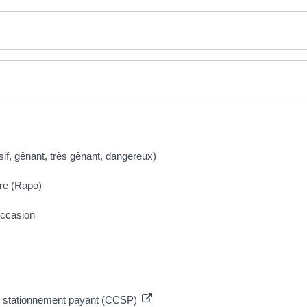
if, gênant, très gênant, dangereux)
ire (Rapo)
occasion
du stationnement payant (CCSP)