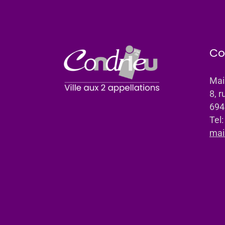
Co
Mai
8, r
694
Tel
mai