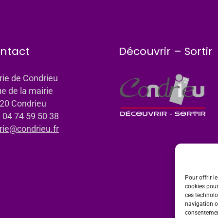
ntact
Découvrir – Sortir
rie de Condrieu
ue de la mairie
20 Condrieu
: 04 74 59 50 38
rie@condrieu.fr
Pour offrir l
cookies pour
ces technolo
navigation ou
consentement