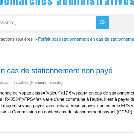
Démarches administrative
ractions routières
Forfait post-stationnement en cas de stationnem
>
 en cas de stationnement non payé
 et administrative (Première ministre)
'amende de <span class="valeur">17 €</span> en cas de stationneme
?xml=R49534">FPS</a> varie d'une commune à l'autre. Il est à payer d
 majoré si vous payez avec retard. Vous pouvez contester le FPS via 
saisir la Commission du contentieux du stationnement payant (CCSP).