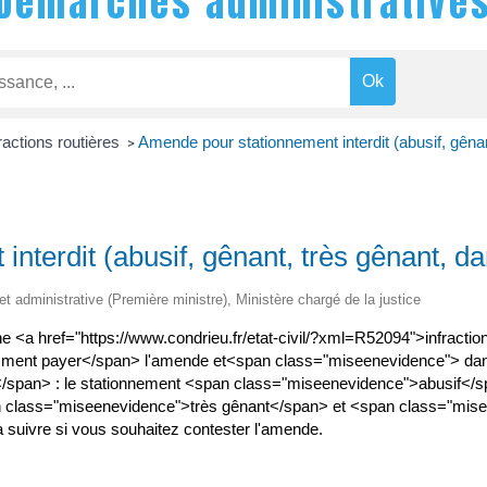
Démarches administrative
ractions routières
Amende pour stationnement interdit (abusif, gêna
>
nterdit (abusif, gênant, très gênant, d
 et administrative (Première ministre), Ministère chargé de la justice
e <a href="https://www.condrieu.fr/etat-civil/?xml=R52094">infracti
t payer</span> l'amende et<span class="miseenevidence"> dans q
</span> : le stationnement <span class="miseenevidence">abusif</
 class="miseenevidence">très gênant</span> et <span class="mis
 à suivre si vous souhaitez contester l'amende.