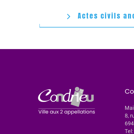
Actes civils an
Co
Mai
8, r
694
Tel