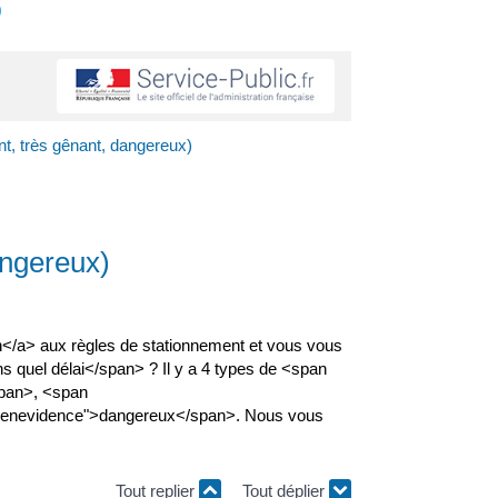
s
nt, très gênant, dangereux)
angereux)
on</a> aux règles de stationnement et vous vous
uel délai</span> ? Il y a 4 types de <span
span>, <span
eenevidence">dangereux</span>. Nous vous
Tout replier
Tout déplier