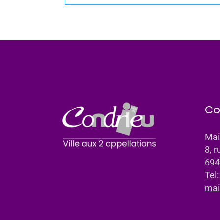
Co
Mai
8, r
694
Tel
mai