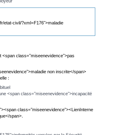
ployeur
.fr/etat-civil/?xml=F176">maladie
est <span class="miseenevidence">pas
iseenevidence">maladie non inscrite</span>
lle :
bituel
 une <span class="miseenevidence">incapacité
F176"><span class="miseenevidence"><LienInterne
ique</span>.
=F175">indemnités versées par la Sécurité