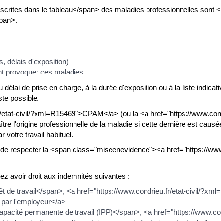
crites dans le tableau</span> des maladies professionnelles sont
span>.
s, délais d'exposition)
ant provoquer ces maladies
u délai de prise en charge, à la durée d'exposition ou à la liste indica
te possible.
fr/etat-civil/?xml=R15469">CPAM</a> (ou la <a href="https://www.co
re l'origine professionnelle de la maladie si cette dernière est caus
votre travail habituel.
ire de respecter la <span class="miseenevidence"><a href="https://ww
z avoir droit aux indemnités suivantes :
de travail</span>, <a href="https://www.condrieu.fr/etat-civil/?xml
 par l'employeur</a>
cité permanente de travail (IPP)</span>, <a href="https://www.condr