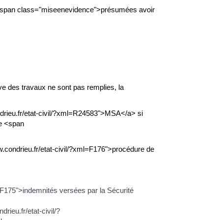
 <span class="miseenevidence">présumées avoir
tive des travaux ne sont pas remplies, la
ndrieu.fr/etat-civil/?xml=R24583">MSA</a> si
ée <span
w.condrieu.fr/etat-civil/?xml=F176">procédure de
=F175">indemnités versées par la Sécurité
ieu.fr/etat-civil/?