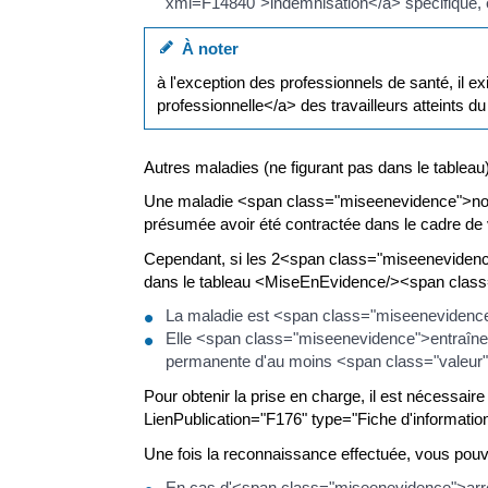
xml=F14840">indemnisation</a> spécifique, e
À noter
à l'exception des professionnels de santé, il e
professionnelle</a> des travailleurs atteints du
Autres maladies (ne figurant pas dans le tableau
Une maladie <span class="miseenevidence">non 
présumée avoir été contractée dans le cadre de 
Cependant, si les 2<span class="miseenevidenc
dans le tableau <MiseEnEvidence/><span class=
La maladie est <span class="miseenevidence"
Elle <span class="miseenevidence">entraîne
permanente d'au moins <span class="valeu
Pour obtenir la prise en charge, il est nécessai
LienPublication="F176" type="Fiche d'informati
Une fois la reconnaissance effectuée, vous pouve
En cas d'<span class="miseenevidence">arrêt 