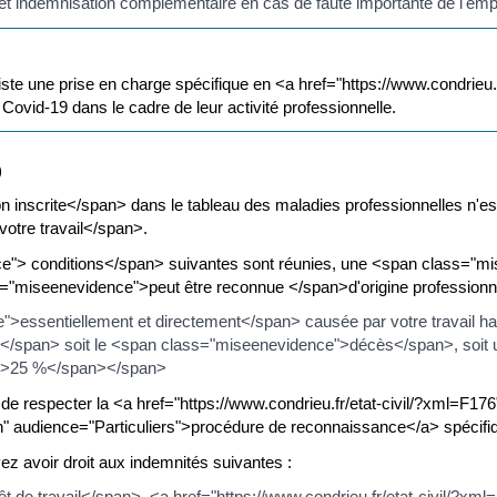
t indemnisation complémentaire en cas de faute importante de l'em
xiste une prise en charge spécifique en <a href="https://www.condrieu
 Covid-19 dans le cadre de leur activité professionnelle.
)
inscrite</span> dans le tableau des maladies professionnelles n'
votre travail</span>.
e"> conditions</span> suivantes sont réunies, une <span class="m
"miseenevidence">peut être reconnue </span>d'origine professionne
>essentiellement et directement</span> causée par votre travail ha
</span> soit le <span class="miseenevidence">décès</span>, soit
r">25 %</span></span>
re de respecter la <a href="https://www.condrieu.fr/etat-civil/?xml=
on" audience="Particuliers">procédure de reconnaissance</a> spécif
z avoir droit aux indemnités suivantes :
de travail</span>, <a href="https://www.condrieu.fr/etat-civil/?xml